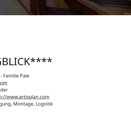
BLICK****
- Familie Pale
.com
äder
p://www.artisplan.com
igung, Montage, Logistik